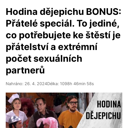
Hodina dějepichu BONUS:
Přátelé speciál. To jediné,
co potřebujete ke štěstí je
přátelství a extrémní
počet sexuálních
partnerů
Nahráno: 26. 4. 2024
Délka: 1098h 46min 58s