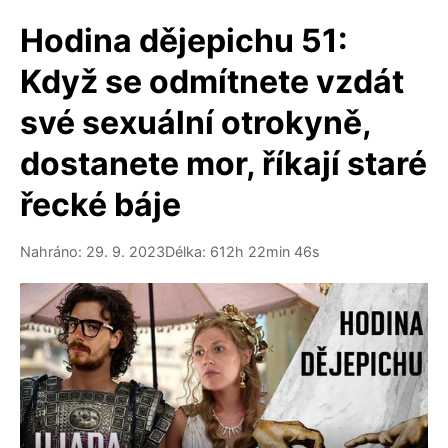
Hodina dějepichu 51:
Když se odmítnete vzdát
své sexuální otrokyně,
dostanete mor, říkají staré
řecké báje
Nahráno: 29. 9. 2023
Délka: 612h 22min 46s