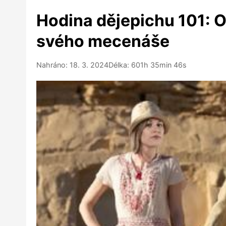
Hodina dějepichu 101: 
svého mecenáše
Nahráno: 18. 3. 2024
Délka: 601h 35min 46s