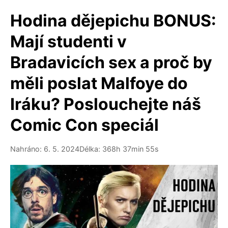
Hodina dějepichu BONUS:
Mají studenti v
Bradavicích sex a proč by
měli poslat Malfoye do
Iráku? Poslouchejte náš
Comic Con speciál
Nahráno: 6. 5. 2024
Délka: 368h 37min 55s