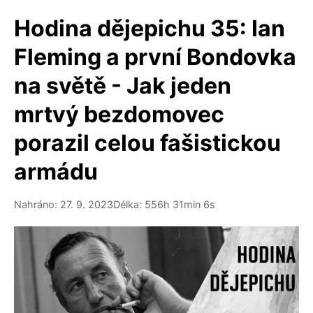
Hodina dějepichu 35: Ian
Fleming a první Bondovka
na světě - Jak jeden
mrtvý bezdomovec
porazil celou fašistickou
armádu
Nahráno: 27. 9. 2023
Délka: 556h 31min 6s