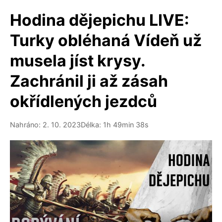
Hodina dějepichu LIVE:
Turky obléhaná Vídeň už
musela jíst krysy.
Zachránil ji až zásah
okřídlených jezdců
Nahráno: 2. 10. 2023
Délka: 1h 49min 38s