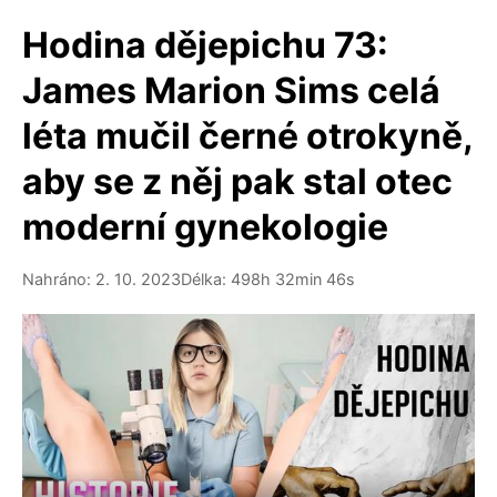
Hodina dějepichu 73:
James Marion Sims celá
léta mučil černé otrokyně,
aby se z něj pak stal otec
moderní gynekologie
Nahráno: 2. 10. 2023
Délka: 498h 32min 46s