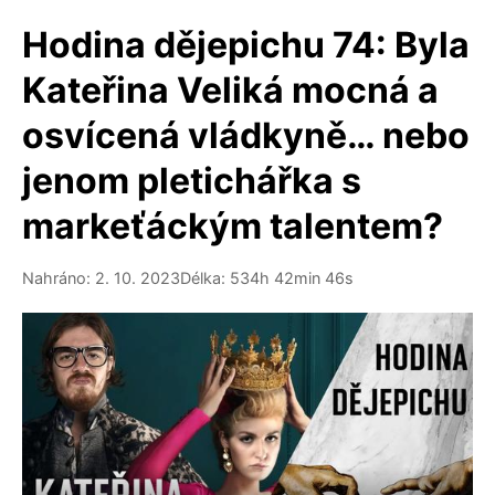
Hodina dějepichu 74: Byla
Kateřina Veliká mocná a
osvícená vládkyně… nebo
jenom pletichářka s
markeťáckým talentem?
Nahráno: 2. 10. 2023
Délka: 534h 42min 46s