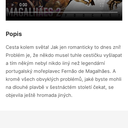
Popis
Cesta kolem světa! Jak jen romanticky to dnes zní!
Problém je, že někdo musel tuhle cestičku vyšlapat
a tím někým nebyl nikdo iiný než legendární
portugalský mořeplavec Fernão de Magalhães. A
kromě všech obvyklých problémů, jaké byste mohli
na dlouhé plavbě v šestnáctém století čekat, se
objevila ještě hromada jiných.