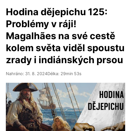
Hodina dějepichu 125:
Problémy v ráji!
Magalhães na své cestě
kolem světa viděl spoustu
zrady i indiánských prsou
Nahráno: 31. 8. 2024
Délka: 29min 53s