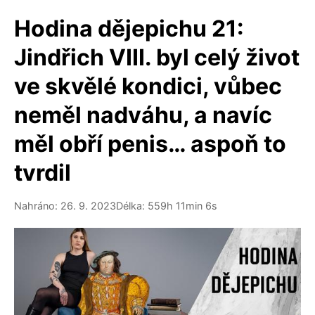
Hodina dějepichu 21:
Jindřich VIII. byl celý život
ve skvělé kondici, vůbec
neměl nadváhu, a navíc
měl obří penis… aspoň to
tvrdil
Nahráno: 26. 9. 2023
Délka: 559h 11min 6s