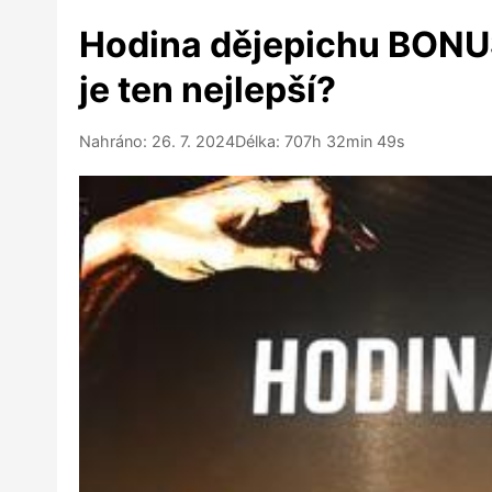
Hodina dějepichu BONUS:
je ten nejlepší?
Nahráno: 26. 7. 2024
Délka: 707h 32min 49s