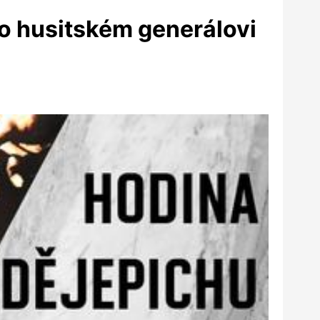
 o husitském generálovi