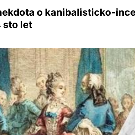
ekdota o kanibalisticko-ince
 sto let