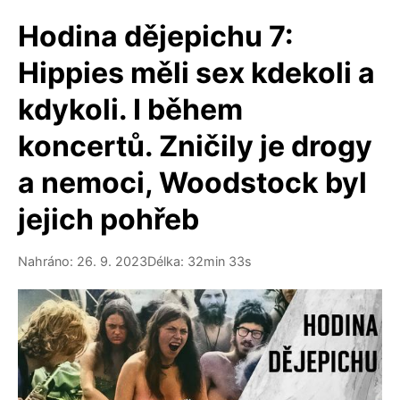
Hodina dějepichu 7:
Hippies měli sex kdekoli a
kdykoli. I během
koncertů. Zničily je drogy
a nemoci, Woodstock byl
jejich pohřeb
Nahráno: 26. 9. 2023
Délka: 32min 33s