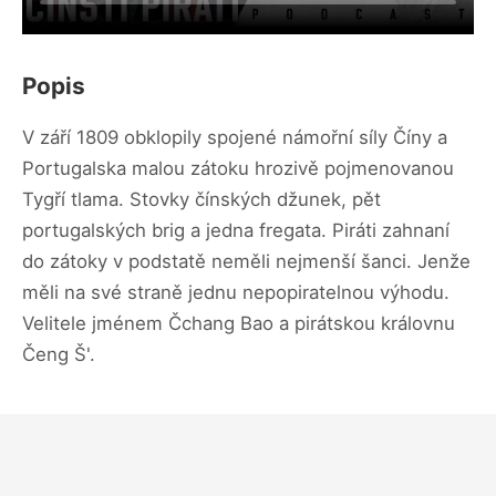
Popis
V září 1809 obklopily spojené námořní síly Číny a
Portugalska malou zátoku hrozivě pojmenovanou
Tygří tlama. Stovky čínských džunek, pět
portugalských brig a jedna fregata. Piráti zahnaní
do zátoky v podstatě neměli nejmenší šanci. Jenže
měli na své straně jednu nepopiratelnou výhodu.
Velitele jménem Čchang Bao a pirátskou královnu
Čeng Š'.