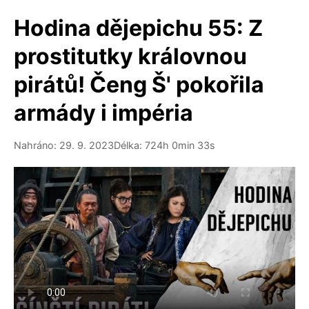
Hodina dějepichu 55: Z
prostitutky královnou
pirátů! Čeng Š' pokořila
armády i impéria
Nahráno: 29. 9. 2023
Délka: 724h 0min 33s