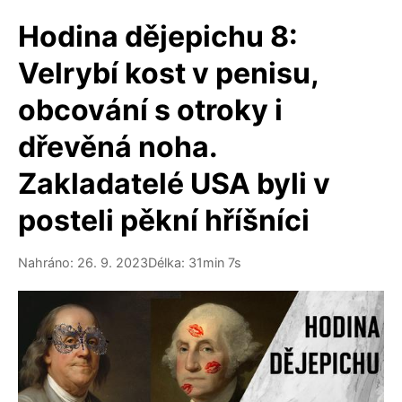
Hodina dějepichu 8:
Velrybí kost v penisu,
obcování s otroky i
dřevěná noha.
Zakladatelé USA byli v
posteli pěkní hříšníci
Nahráno: 26. 9. 2023
Délka: 31min 7s